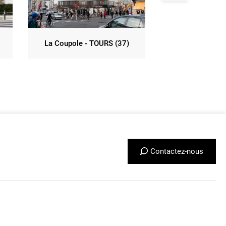
La Coupole - TOURS (37)
La Mancelle -
Contactez-nous